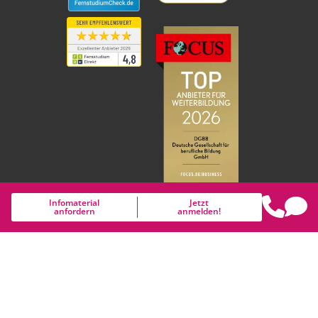
Infomaterial
Jetzt
anfordern
anmelden!
Gender-Disclaimer: Um die Lesbarkeit des Textes zu erhalten,
wurde auf das Nebeneinander weiblicher und männlicher
Personen- und Berufsbezeichnungen verzichtet. Dafür bitten
wir alle Leserinnen und Leser um Verständnis.