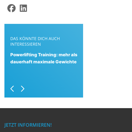
DAS KÖNNTE DICH AUCH
INTERESSIEREN
Powerlifting Training: mehr als
dauerhaft maximale Gewichte
Previous
Next
JETZT INFORMIEREN!