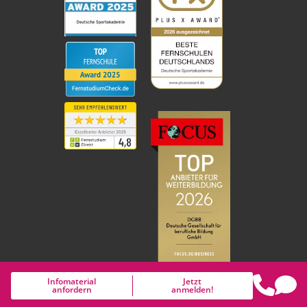
Infomaterial
Jetzt
anfordern
anmelden!