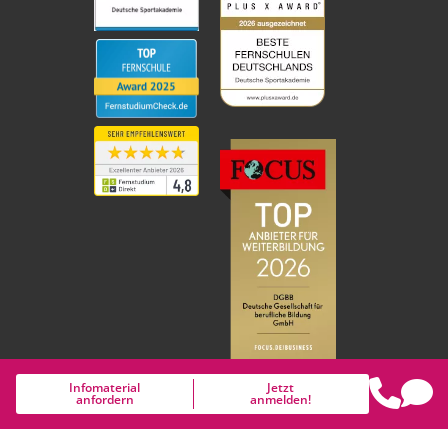
Infomaterial
Jetzt
anfordern
anmelden!
Gender-Disclaimer: Um die Lesbarkeit des Textes zu erhalten,