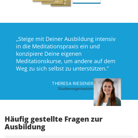
Steige mit Deiner Ausbildung intensiv
in die Meditationspraxis ein und
konzipiere Deine eigenen
Meditationskurse, um andere auf dem
Weg zu sich selbst zu unterstützen.
THERESA RIESENER
Studienorganisatorin
Häufig gestellte Fragen zur
Ausbildung