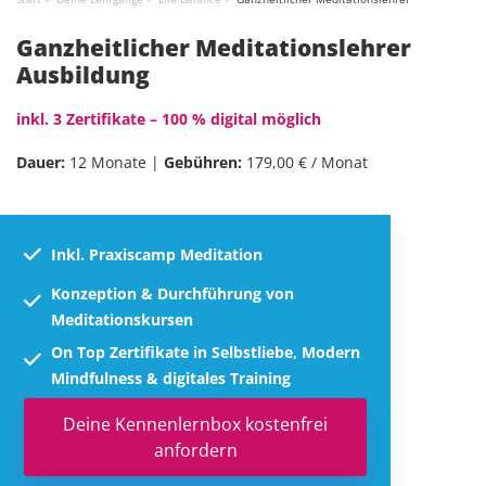
Ganzheitlicher Meditationslehrer
Ausbildung
inkl. 3 Zertifikate – 100 % digital möglich
Dauer:
12 Monate |
Gebühren:
179,00 € / Monat
Inkl. Praxiscamp Meditation
Konzeption & Durchführung von
Meditationskursen
On Top Zertifikate in Selbstliebe, Modern
Mindfulness & digitales Training
Deine Kennenlernbox kostenfrei
anfordern