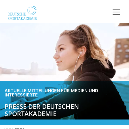
Toggle 
AKTUELLE MITTEILUNGEN FÜR MEDIEN UND
INTERESSIERTE
PRESSE DER DEUTSCHEN
SPORTAKADEMIE
Start
Presse