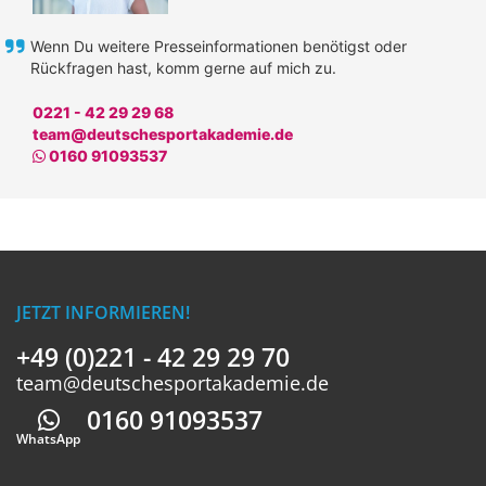
Wenn Du weitere Presseinformationen benötigst oder
Rückfragen hast, komm gerne auf mich zu.
0221 - 42 29 29 68
team@deutschesportakademie.de
Whatsapp
0160 91093537
JETZT INFORMIEREN!
+49 (0)221 - 42 29 29 70
team@deutschesportakademie.de
0160 91093537
Whatsapp
WhatsApp