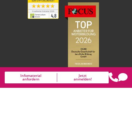
Infomaterial
Jetzt
anfordern
anmelden!
Gender-Disclaimer: Um die Lesbarkeit des Textes zu erhalten,
wurde auf das Nebeneinander weiblicher und männlicher
Personen- und Berufsbezeichnungen verzichtet. Dafür bitten
wir alle Leserinnen und Leser um Verständnis.
2026 © DGBB - Alle Rechte vorbehalten.