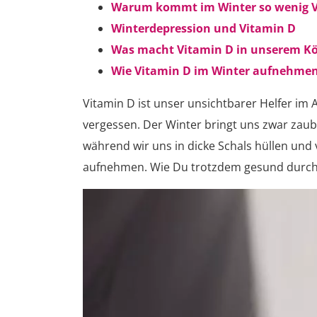
Warum kommt im Winter so wenig Vi
Winterdepression und Vitamin D
Was macht Vitamin D in unserem Kö
Wie Vitamin D im Winter aufnehme
Vitamin D ist unser unsichtbarer Helfer im
vergessen. Der Winter bringt uns zwar zau
während wir uns in dicke Schals hüllen und
aufnehmen. Wie Du trotzdem gesund durch 