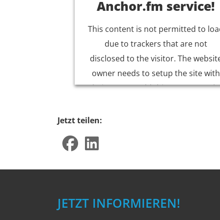
Anchor.fm service!
This content is not permitted to lo
due to trackers that are not
disclosed to the visitor. The websit
owner needs to setup the site with
their CMP to add this content to th
list of technologies used.
Jetzt teilen:
Powered by
Usercentrics Consent
Management Platform
JETZT INFORMIEREN!