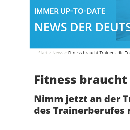
IMMER UP-TO-DATE
NEWS DER DEUT
Start
News
Fitness braucht Trainer - die T
Fitness braucht 
Nimm jetzt an der Tr
des Trainerberufes 