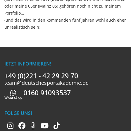
oder meine 05er (Mainz 05) gehören noch nicht zu meinem
Portfolio…
(und das wird in den kommenden fünf Jahren wohl auch eher
unrealistisch sein).
JETZT INFORMIEREN!
+49 (0)221 - 42 29 29 70
team@deutschesportakademie.de
0160 91093537
Whatsapp
WhatsApp
FOLGE UNS!