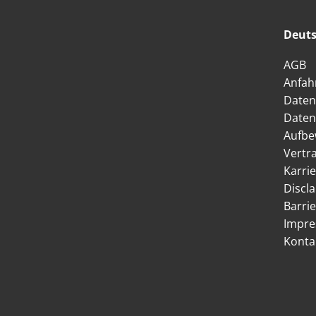
Deuts
AGB
Anfah
Daten
Daten
Aufbe
Vertr
Karri
Discl
Barrie
Impr
Konta