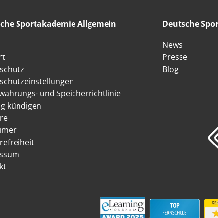
che Sportakademie Allgemein
Deutsche Spor
News
rt
Presse
schutz
Blog
schutzeinstellungen
wahrungs- und Speicherrichtlinie
ag kündigen
ere
aimer
refreiheit
essum
kt