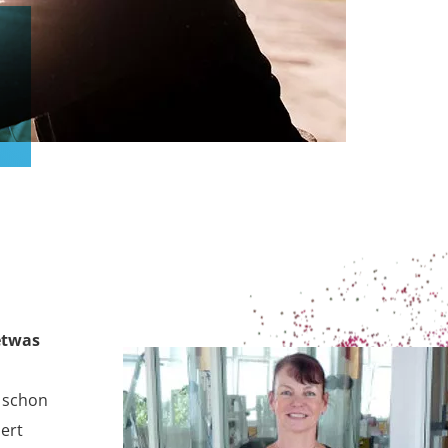
etwas
h schon
ert